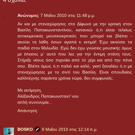
Ανώνυμος
7 Μαΐου 2010 στις 11:48 μ.μ.
Αν και με στεναχώρησες στο Δίφωνο με την κριτική στον
Βασίλη Παπακωνσταντίνου, κατανοώ ό,τι είσαι τελείως
αντικειμενικός μουσικοκριτικός που μπορεί και βλέπει -
ακούει τα λάθη όσων αγαπά κ εκτιμά! Έχω ακούσει τα
παιδιά στον Μελωδία. Εγώ δεν έχω γνώσεις μουσικής όμως
με έπεισες μ' αυτό που λες για την έντιμη στάση τους.
Στήριξε νέους όσο περνάει από το χέρι και από την πένα
σου. Βλέπε όμως ό,τι παλιό και καλό, γιατί ξαναλέω ό,τι με
στεναχώρησες με το σιντί του Βασίλη. Είναι σπουδαίος
καλλιτέχνης σαράντα χρόνια τώρα, δεν συμφωνείς;
Με εκτίμηση,
Αλέξανδρος Παπακωνσταντ΄νου
απλή συνονυμία...
Απάντηση
BOSKO
8 Μαΐου 2010 στις 12:14 π.μ.