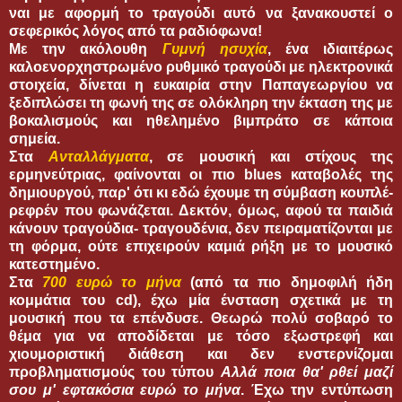
ναι με αφορμή το τραγούδι αυτό να ξανακουστεί ο
σεφερικός λόγος από τα ραδιόφωνα!
Με την ακόλουθη
Γυμνή ησυχία
, ένα ιδιαιτέρως
καλοενορχηστρωμένο ρυθμικό τραγούδι με ηλεκτρονικά
στοιχεία, δίνεται η ευκαιρία στην Παπαγεωργίου να
ξεδιπλώσει τη φωνή της σε ολόκληρη την έκταση της με
βοκαλισμούς και ηθελημένο βιμπράτο σε κάποια
σημεία.
Στα
Ανταλλάγματα
, σε μουσική και στίχους της
ερμηνεύτριας, φαίνονται οι πιο blues καταβολές της
δημιουργού, παρ' ότι κι εδώ έχουμε τη σύμβαση κουπλέ-
ρεφρέν που φωνάζεται. Δεκτόν, όμως, αφού τα παιδιά
κάνουν τραγούδια- τραγουδένια, δεν πειραματίζονται με
τη φόρμα, ούτε επιχειρούν καμιά ρήξη με το μουσικό
κατεστημένο.
Στα
700 ευρώ το μήνα
(από τα πιο δημοφιλή ήδη
κομμάτια του cd), έχω μία ένσταση σχετικά με τη
μουσική που τα επένδυσε. Θεωρώ πολύ σοβαρό το
θέμα για να αποδίδεται με τόσο εξωστρεφή και
χιουμοριστική διάθεση και δεν ενστερνίζομαι
προβληματισμούς του τύπου
Αλλά ποια θα' ρθεί μαζί
σου μ' εφτακόσια ευρώ το μήνα
. Έχω την εντύπωση