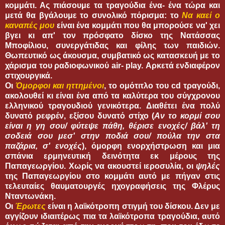
κομμάτι. Ας πιάσουμε τα τραγούδια ένα- ένα τώρα και
μετά θα βγάλουμε το συνολικό πόρισμα: το
Να καεί ο
καναπές
μου
είναι ένα κομμάτι που θα μπορούσε να' χει
βγει κι απ' τον πρόσφατο δίσκο της Νατάσσας
Μποφίλιου, συνεργάτιδας και φίλης των παιδιών.
Θωπευτικό ως άκουσμα, συμβατικό ως κατασκευή με το
χάρισμα του ραδιοφωνικού air- play. Αρκετά ενδιαφέρον
στιχουργικά.
Οι
Όμορφοι και ηττημένοι
, το ομότιτλο του cd τραγούδι,
ακολουθεί κι είναι ένα από τα καλύτερα του σύγχρονου
ελληνικού τραγουδιού γενικότερα. Διαθέτει ένα πολύ
δυνατό ρεφρέν, εξίσου δυνατό στίχο (
Αν το κορμί σου
είναι η γη σου/ φύτεψε πάθη, θέρισε ενοχές/ βάλ' τη
σοδειά σου μεσ' στην ποδιά σου/ πούλα την στα
παζάρια, σ' ενοχές
), όμορφη ενορχήστρωση και μια
σπάνια ερμηνευτική δεινότητα εκ μέρους της
Παπαγεωργίου. Χωρίς να ακουστεί ιεροσυλία, οι
ψηλές
της Παπαγεωργίου στο κομμάτι αυτό με πήγαν στις
τελευταίες θαυματουργές ηχογραφήσεις της Φλέρυς
Νταντωνάκη.
Οι
Έρωτες
είναι η λαϊκότροπη στιγμή του δίσκου. Δεν με
αγγίζουν ιδιαιτέρως πια τα λαϊκότροπα τραγούδια, αυτό