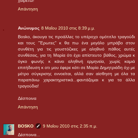
χαιρετώ!
Απάντηση
Ανώνυμος
8 Μαΐου 2010 στις 8:39 μ.μ.
Bosko, άκουγα τις προάλλες το υπέροχο ομότιτλο τραγούδι
και τους "Έρωτες" κ θα πω ένα μεγάλο μπράβο στον
συνθέτη για τις γουστόζικες με αληθινό πάθος αυτές
συνθέσεις, για τη Μαρία ότι έχει απίστευτο βάθος, χρώμα κ
όγκο φωνής κ κάνει αληθινή ερμηνεία, χωρίς καμιά
επιτήδευση κ οτι μου έφερε κάτι σε Μαρία Δημητριάδη όχι με
μέτρο σύγκρισης εννοείται, αλλά σαν αίσθηση με όλα τα
παραπάνω χαρακτηριστικά...φαντάζομαι κ για τα άλλα
τραγούδια!
Δέσποινα
Απάντηση
BOSKO
9 Μαΐου 2010 στις 2:35 π.μ.
Δέσποινα...