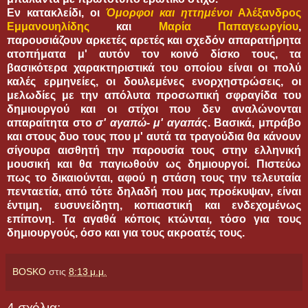
Εν κατακλείδι, οι
Όμορφοι και ηττημένοι
Αλέξανδρος
Εμμανουηλίδης
και
Μαρία
Παπαγεωργίου
,
παρουσιάζουν αρκετές αρετές και σχεδόν απαρατήρητα
ατοπήματα μ' αυτόν τον κοινό δίσκο τους, τα
βασικότερα χαρακτηριστικά του οποίου είναι οι πολύ
καλές ερμηνείες, οι δουλεμένες ενορχηστρώσεις, οι
μελωδίες με την απόλυτα προσωπική σφραγίδα του
δημιουργού και οι στίχοι που δεν αναλώνονται
απαραίτητα στο
σ' αγαπώ- μ' αγαπάς
. Βασικά, μπράβο
και στους δυο τους που μ' αυτά τα τραγούδια θα κάνουν
σίγουρα αισθητή την παρουσία τους στην ελληνική
μουσική και θα παγιωθούν ως δημιουργοί. Πιστεύω
πως το δικαιούνται, αφού η στάση τους την τελευταία
πενταετία, από τότε δηλαδή που μας προέκυψαν, είναι
έντιμη, ευσυνείδητη, κοπιαστική και ενδεχομένως
επίπονη. Τα αγαθά κόποις κτώνται, τόσο για τους
δημιουργούς, όσο και για τους ακροατές τους.
BOSKO
στις
8:13 μ.μ.
4 σχόλια: