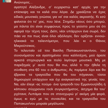
Ανώνυμος...
αγαπητέ Αλέξανδρε, σ' ευχαριστώ κατ' αρχάς για την
επίσκεψη και τα καλά σου λόγια. Δε χρειάζεται να έχεις
ειδικές μουσικές γνώσεις για να' σαι καλός ακροατής. Κι εσύ
φαίνεται ότι το' χεις, που λένε. Στηρίζω νέους όσο μπορώ,
μα πάντα ότι είναι συμφώνως προς το γούστο μου σε ότι
αφορά την τέχνη τους. Διότι, νέοι υπάρχουν ένα σωρό, δεν
πάει να πει πως είναι όλοι αξιόλογοι, δεν ορίζεται- εννοώ-
ηλικιακά το ταλεντόμετρο, που λέει κι ο Θάνος
Μικρούτσικος.
Το τελευταίο cd του Βασίλη Παπακωνσταντίνου, του
συνονόματου και αγαπημένου σου καλλιτέχνη, μού άρεσε
αρκετά στιχουργικά και πολύ λιγότερο μουσικά. Μη με
παρεξηγείς μ' αυτό που θα πω, αλλά τι την ήθελε τη
σύνθεση στα 60 του ο άνθρωπος; Ας περίμενε λίγο και θα
έβρισκε τα τραγούδια που θα του πήγαιναν, τόσοι
δημιουργοί υπάρχουν και όχι αναγκαστικά της γενιάς του.
Να, εάν έλεγε -ας πούμε- ένα τραγούδι του Εμμανουηλίδη ή
κάποιου σύγχρονου rock συγκροτήματος, άσχημα θα του'
ρχότανε; Λυπάμαι που σε στενοχωρώ γι' ακόμη μία φορά,
όμως κι εγώ με τις συναυλίες και τα τραγούδια του
Παπακων/νου μοιραία μεγάλωσα.