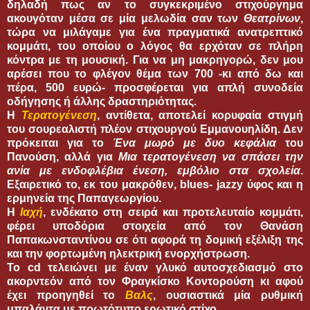
δηλαδή πως αν το συγκεκριμένο στιχούργημα
ακουγόταν μέσα σε μία μελωδία σαν των
Θεατρίνων
,
τώρα να μιλάγαμε για ένα πραγματικά ανατρεπτικό
κομμάτι, του οποίου ο λόγος θα ερχόταν σε πλήρη
κόντρα με τη μουσική. Για να μη μακρηγορώ, δεν μου
αρέσει που το φλέγον θέμα των 700 -κι από δω και
πέρα, 500 ευρώ- προσφέρεται για απλή συνοδεία
οδήγησης ή άλλης δραστηριότητας.
Η
Τερατογένεση
, αντίθετα, αποτελεί κορυφαία στιγμή
του σουρεαλιστή πλέον στιχουργού Εμμανουηλίδη. Δεν
πρόκειται για το
Ένα μωρό με δυο κεφάλια
του
Πανούση, αλλά για
Μια τερατογένεση να σπάσει την
ανία
με ενδοφλέβια ένεση, εμβόλιο στα σχολεία
.
Εξαιρετικό το, εκ του μακρόθεν, blues- jazzy ύφος και η
ερμηνεία της Παπαγεωργίου.
Η
Ιαχή
, ενδέκατο στη σειρά και προτελευταίο κομμάτι,
φέρει υποδόρια στοιχεία από τον Θανάση
Παπακωνσταντίνου σε ότι αφορά τη δομική εξέλιξη της
και την φορτωμένη ηλεκτρική ενορχήστρωση.
Το cd τελειώνει με έναν γλυκό αυτοσχεδιασμό στο
ακορντεόν από τον Φραγκίσκο Κοντορούση κι αφού
έχει προηγηθεί το
Βαλς
, ουσιαστικά μία ρυθμική
μπαλάντα με πρωτότυπο ερωτικό στίχο.