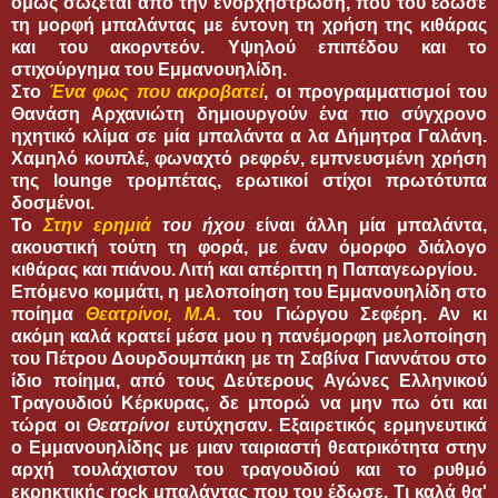
όμως σώζεται από την ενορχήστρωση, που του έδωσε
τη μορφή μπαλάντας με έντονη τη χρήση της κιθάρας
και του ακορντεόν. Υψηλού επιπέδου και το
στιχούργημα του Εμμανουηλίδη.
Στο
Ένα φως που
ακροβατεί
, οι προγραμματισμοί του
Θανάση Αρχανιώτη δημιουργούν ένα πιο σύγχρονο
ηχητικό κλίμα σε μία μπαλάντα α λα Δήμητρα Γαλάνη.
Χαμηλό κουπλέ, φωναχτό ρεφρέν, εμπνευσμένη χρήση
της lounge τρομπέτας, ερωτικοί στίχοι πρωτότυπα
δοσμένοι.
Το
Στην
ερημιά
του ήχου
είναι άλλη μία μπαλάντα,
ακουστική τούτη τη φορά, με έναν όμορφο διάλογο
κιθάρας και πιάνου. Λιτή και απέριττη η Παπαγεωργίου.
Επόμενο κομμάτι, η μελοποίηση του Εμμανουηλίδη στο
ποίημα
Θεατρίνοι, Μ.Α.
του Γιώργου Σεφέρη. Αν κι
ακόμη καλά κρατεί μέσα μου η πανέμορφη μελοποίηση
του Πέτρου Δουρδουμπάκη με τη Σαβίνα Γιαννάτου στο
ίδιο ποίημα, από τους Δεύτερους Αγώνες Ελληνικού
Τραγουδιού Κέρκυρας, δε μπορώ να μην πω ότι και
τώρα οι
Θεατρίνοι
ευτύχησαν. Εξαιρετικός ερμηνευτικά
ο Εμμανουηλίδης με μιαν ταιριαστή θεατρικότητα στην
αρχή τουλάχιστον του τραγουδιού και το ρυθμό
εκρηκτικής rock μπαλάντας που του έδωσε. Τι καλά θα'